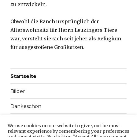
zu entwickeln.
Obwohl die Ranch ursprünglich der
Alterswohnsitz für Herrn Leuzingers Tiere
war, versteht sie sich seit jeher als Refugium
für ausgestoßene Großkatzen.
Startseite
Bilder
Dankeschön
Unterme
Unsere Tiere
anzeige
We use cookies on our website to give you the most
relevant experience by remembering your preferences
Datenschutzerklärung
and repeat visits. By clicking “Accept All”, you consent